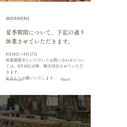
2025年8月8日
夏季期間について、下記の通り
休業させていただきます。
8月10日～8月17日
休業期間中にいただいたお問い合わせについ
ては、8月18日以降、順次対応させていただ
きます。
よろしくお願いいたします。
Previous
Next
お気軽にお問い合わせください。