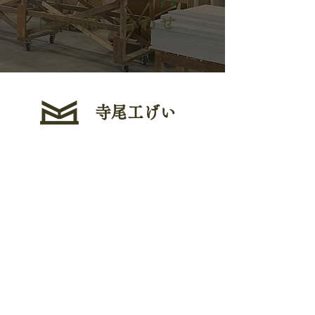
寺尾工げい
株式会社寺尾工げい
〒368-0056
埼玉県秩父市大字寺尾2804-4
トップ
事業内容
採用情報
木工品
お問い合わせ
会社案内