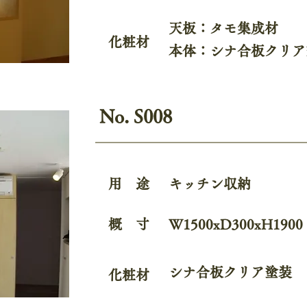
天板：タモ集成材
化粧材
本体：シナ合板クリア
No. S008
用 途
キッチン収納
概 寸
W1500xD300xH1900
シナ合板クリア塗装
化粧材