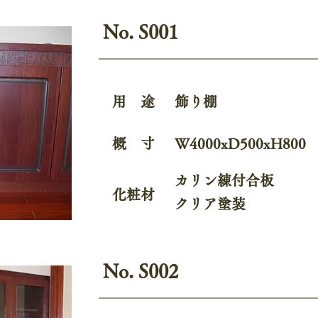
No. S001
用 途
飾り棚
概 寸
W4000xD500xH800
カリン練付合板
化粧材
クリア塗装
No. S002