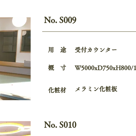
No. S009
用 途
受付カウンター
概 寸
W5000xD750xH800/1
メラミン化粧板
化粧材
No. S010