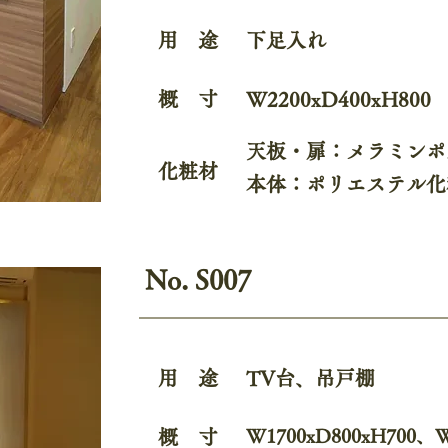
用 途
下足入れ
概 寸
W2200xD400xH800
天板・扉：メラミンポ
化粧材
本体：ポリエステル化
No. S007
用 途
TV台、吊戸棚
W1700xD800xH700、W
概 寸