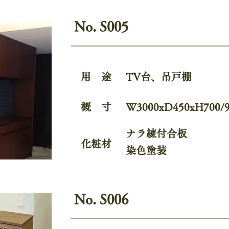
No. S005
用 途
TV台、吊戸棚
概 寸
W3000xD450xH700/
ナラ練付合板
化粧材
染色塗装
No. S006