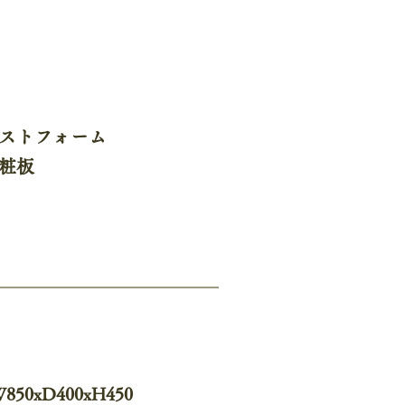
ストフォーム
粧板
850xD400xH450