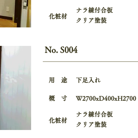
ナラ練付合板
化粧材
クリア塗装
No. S004
用 途
下足入れ
概 寸
W2700xD400xH2700
ナラ練付合板
化粧材
クリア塗装